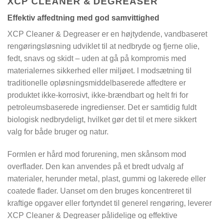
XCP CLEANER & DEGREASER
Effektiv affedtning med god samvittighed
XCP Cleaner & Degreaser er en højtydende, vandbaseret
rengøringsløsning udviklet til at nedbryde og fjerne olie,
fedt, snavs og skidt – uden at gå på kompromis med
materialernes sikkerhed eller miljøet. I modsætning til
traditionelle opløsningsmiddelbaserede affedtere er
produktet ikke-korrosivt, ikke-brændbart og helt fri for
petroleumsbaserede ingredienser. Det er samtidig fuldt
biologisk nedbrydeligt, hvilket gør det til et mere sikkert
valg for både bruger og natur.
Formlen er hård mod forurening, men skånsom mod
overflader. Den kan anvendes på et bredt udvalg af
materialer, herunder metal, plast, gummi og lakerede eller
coatede flader. Uanset om den bruges koncentreret til
kraftige opgaver eller fortyndet til generel rengøring, leverer
XCP Cleaner & Degreaser pålidelige og effektive