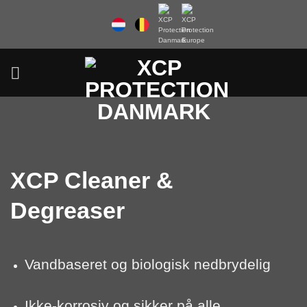
Fortsæt
til
indhold
XCP Cleaner &
Degreaser
Vandbaseret og biologisk nedbrydelig
Ikke-korrosiv og sikker på alle