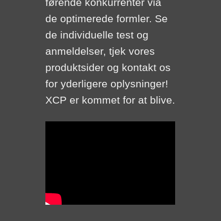
førende konkurrenter via
de optimerede formler. Se
de individuelle test og
anmeldelser, tjek vores
produktsider og kontakt os
for yderligere oplysninger!
XCP er kommet for at blive.